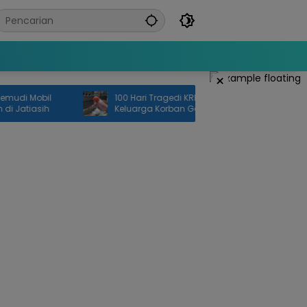
×
 Mobil
100 Hari Tragedi KRL Bekasi Timur,
tiasih
Keluarga Korban Gelar Doa Bersama
dan Tabur Bunga