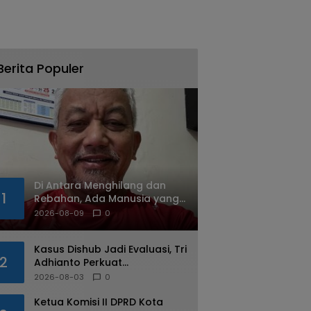
Berita Populer
Di Antara Menghilang dan
1
Rebahan, Ada Manusia yang
Tetap Berjalan
2026-08-09
0
Kasus Dishub Jadi Evaluasi, Tri
2
Adhianto Perkuat
Pengawasan Aparatur
2026-08-03
0
Ketua Komisi II DPRD Kota