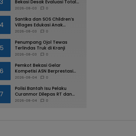
3
Bekasi Desak Evaluasi Total
Usai Dugaan Pungli Oknum
2026-08-03
0
Dishub Viral
Santika dan SOS Children’s
4
Villages Edukasi Anak
Mengenal Industri Perhotelan
2026-08-03
0
Penumpang Ojol Tewas
5
Terlindas Truk di Kranji
2026-08-03
0
Pemkot Bekasi Gelar
6
Kompetisi ASN Berprestasi
pada HUT RI ke-81
2026-08-04
0
Polisi Bantah Isu Pelaku
7
Curanmor Dilepas RT dan
Warga di Pejuang
2026-08-04
0