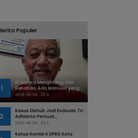
Berita Populer
Di Antara Menghilang dan
1
Rebahan, Ada Manusia yang
Tetap Berjalan
2026-08-09
0
Kasus Dishub Jadi Evaluasi, Tri
2
Adhianto Perkuat
Pengawasan Aparatur
2026-08-03
0
Ketua Komisi II DPRD Kota