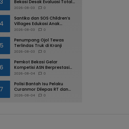
3
Bekasi Desak Evaluasi Total
Usai Dugaan Pungli Oknum
2026-08-03
0
Dishub Viral
Santika dan SOS Children’s
4
Villages Edukasi Anak
Mengenal Industri Perhotelan
2026-08-03
0
Penumpang Ojol Tewas
5
Terlindas Truk di Kranji
2026-08-03
0
Pemkot Bekasi Gelar
6
Kompetisi ASN Berprestasi
pada HUT RI ke-81
2026-08-04
0
Polisi Bantah Isu Pelaku
7
Curanmor Dilepas RT dan
Warga di Pejuang
2026-08-04
0