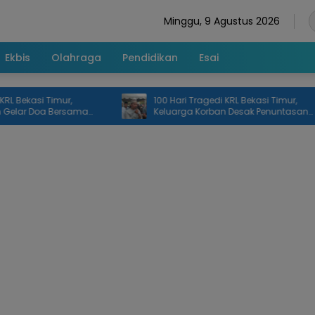
Minggu, 9 Agustus 2026
Ekbis
Olahraga
Pendidikan
Esai
kasi Timur,
100 Hari Tragedi KRL Bekasi Timur,
r Doa Bersama
Keluarga Korban Desak Penuntasan
Investigasi dan Keadilan