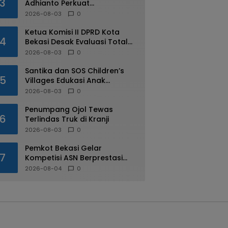
3
Adhianto Perkuat
Pengawasan Aparatur
2026-08-03
0
Ketua Komisi II DPRD Kota
4
Bekasi Desak Evaluasi Total
Usai Dugaan Pungli Oknum
2026-08-03
0
Dishub Viral
Santika dan SOS Children’s
5
Villages Edukasi Anak
Mengenal Industri Perhotelan
2026-08-03
0
Penumpang Ojol Tewas
6
Terlindas Truk di Kranji
2026-08-03
0
Pemkot Bekasi Gelar
7
Kompetisi ASN Berprestasi
pada HUT RI ke-81
2026-08-04
0