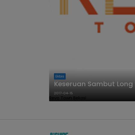
Ekbis
Keseruan Sambut Long 
2017-04-15
Revo Town Bekasi