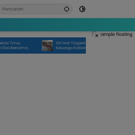
×
Timur,
100 Hari Tragedi KRL Bekasi Timur,
 Bersama
Keluarga Korban Desak Penuntasan
Investigasi dan Keadilan