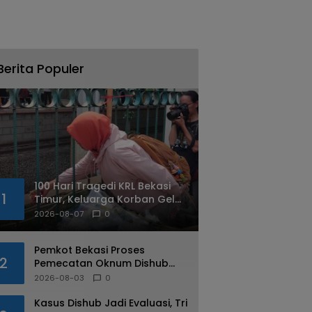
Berita Populer
100 Hari Tragedi KRL Bekasi
1
Timur, Keluarga Korban Gelar
Doa Bersama dan Tabur
2026-08-07
0
Bunga
Pemkot Bekasi Proses
2
Pemecatan Oknum Dishub
Yang Diduga Lakukan Pungli
2026-08-03
0
ke Sopir Truk
Kasus Dishub Jadi Evaluasi, Tri