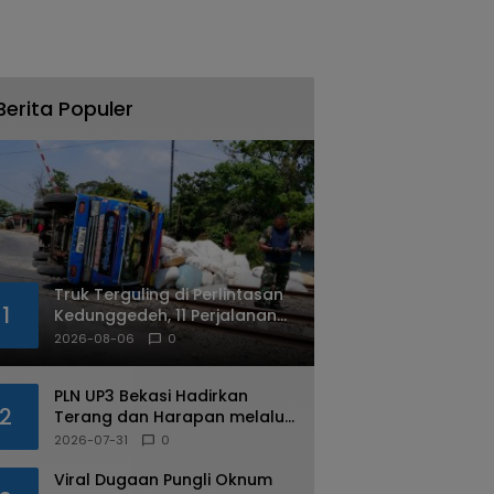
Berita Populer
Truk Terguling di Perlintasan
1
Kedunggedeh, 11 Perjalanan
Kereta Api Terdampak
2026-08-06
0
PLN UP3 Bekasi Hadirkan
2
Terang dan Harapan melalui
Program Light Up The Dream
2026-07-31
0
bagi Warga Margahayu
Viral Dugaan Pungli Oknum