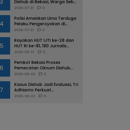
3
Dishub di Bekasi, Warga Sebut
Praktik Diduga Sudah
2026-07-31
0
Berulang
Polisi Amankan Lima Terduga
4
Pelaku Pengeroyokan di
Kalimalang
2026-07-31
0
Rayakan HUT IJTI ke-28 dan
5
HUT RI ke-81, 180 Jurnalis
Jabodetabek Adu di IJTI
2026-08-01
0
Jakarta Raya Cup
Pemkot Bekasi Proses
6
Pemecatan Oknum Dishub
Yang Diduga Lakukan Pungli
2026-08-03
0
ke Sopir Truk
Kasus Dishub Jadi Evaluasi, Tri
7
Adhianto Perkuat
Pengawasan Aparatur
2026-08-03
0