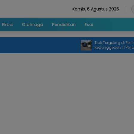
Kamis, 6 Agustus 2026
Ekbis
Olahraga
Pendidikan
Esai
Truk Terguling di Perlintasan
Kedunggedeh, 11 Perjalanan K
Terdampak