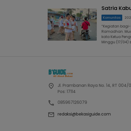
Satria Kabu
Komunitas
202
“Kegiatan bagi-b
Ramadhan. Muda
kata Ketua Peng
Minggu (17/04) s
Jl. Prambanan Raya No. 14, RT 004/
Pos: 17114
085967126079
redaksi@bekasiguide.com