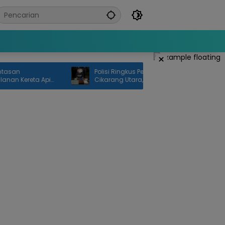
×
Polisi Ringkus Penjual Tramadol di
ereta Api
Cikarang Utara, 100 Butir Obat Keras
Disita