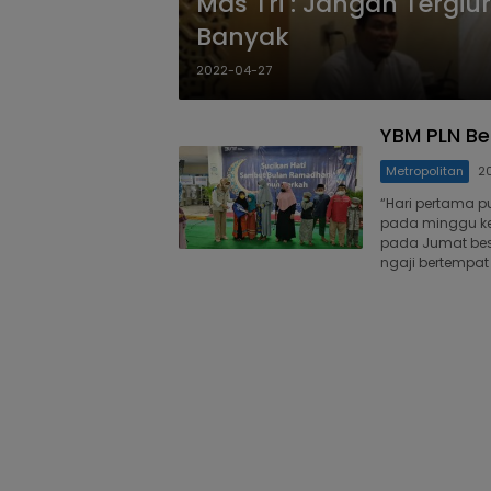
Mas Tri : Jangan Tergiu
Banyak
2022-04-27
YBM PLN Be
Metropolitan
2
“Hari pertama p
pada minggu ke
pada Jumat beso
ngaji bertempat 