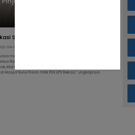
r Pinjol Dampak Negativnya
kasi Salurkan Sembako dan Santuni Yatim
022-04-19
uasa menyantuni 10 anak yatim disekitar kantor. Selanjutnya
dua Ramadhan santuni 20 anak yatim di Duren Jaya. Dan
k, kita berikan santunan untuk 34 anak yatim serta 25 guru
di Masjid Nurul Ihsan milik PLN UP3 Bekasi,” ungkapnya.