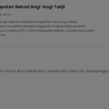
paten Bekasi Bagi-bagi Takjil
2-04-18
agi takjil ini merupakan kegiatan rutin yang setiap
h-mudahaa kedepan kegiatan ini tetap dilaksanakan,”
urus Cabang (PC) Satria Kabupaten Bekasi, Junaedi Ajuk pada
ore.
010, Perum Bumi Bekasi Baru, Rawalumbu Utara, Kel. Sepanjangjay