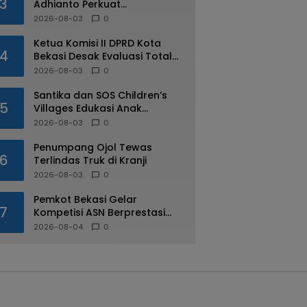
3
Adhianto Perkuat
Pengawasan Aparatur
2026-08-03
0
Ketua Komisi II DPRD Kota
4
Bekasi Desak Evaluasi Total
Usai Dugaan Pungli Oknum
2026-08-03
0
Dishub Viral
Santika dan SOS Children’s
5
Villages Edukasi Anak
Mengenal Industri Perhotelan
2026-08-03
0
Penumpang Ojol Tewas
6
Terlindas Truk di Kranji
2026-08-03
0
Pemkot Bekasi Gelar
7
Kompetisi ASN Berprestasi
pada HUT RI ke-81
2026-08-04
0