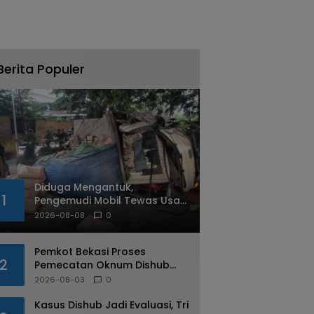
Berita Populer
Diduga Mengantuk,
1
Pengemudi Mobil Tewas Usai
Tabrak Pohon di Jatiasih
2026-08-08
0
Pemkot Bekasi Proses
2
Pemecatan Oknum Dishub
Yang Diduga Lakukan Pungli
2026-08-03
0
ke Sopir Truk
Kasus Dishub Jadi Evaluasi, Tri