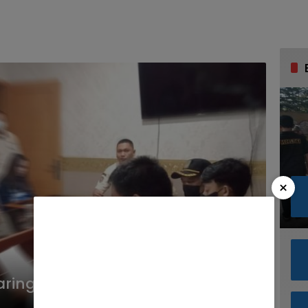
×
aring Razia