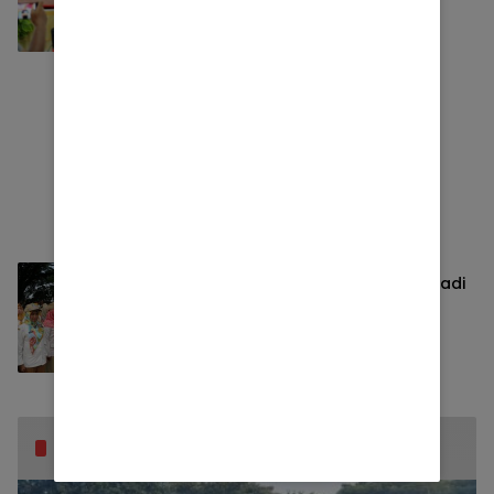
Politik
2022-04-19
Pemkot Diminta Migrasikan TKK menjadi
PPPK
Politik
2022-04-18
Berita Populer