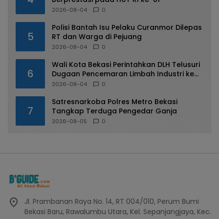
2026-08-04
0
Polisi Bantah Isu Pelaku Curanmor Dilepas
5
RT dan Warga di Pejuang
2026-08-04
0
Wali Kota Bekasi Perintahkan DLH Telusuri
6
Dugaan Pencemaran Limbah Industri ke
Kali Bekasi
2026-08-04
0
Satresnarkoba Polres Metro Bekasi
7
Tangkap Terduga Pengedar Ganja
2026-08-05
0
Jl. Prambanan Raya No. 14, RT 004/010, Perum Bumi
Bekasi Baru, Rawalumbu Utara, Kel. Sepanjangjaya, Kec.