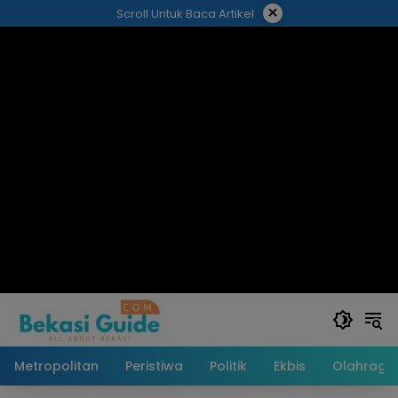
Langsung
×
Scroll Untuk Baca Artikel
ke
konten
Metropolitan
Peristiwa
Politik
Ekbis
Olahraga