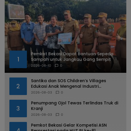
Pemkot Bekasi Dapat Bantuan Sepeda
1
Sampah untuk Jangkau Gang Sempit
2026-08-10
0
Santika dan SOS Children’s Villages
2
Edukasi Anak Mengenal Industri
Perhotelan
2026-08-03
0
Penumpang Ojol Tewas Terlindas Truk di
3
Kranji
2026-08-03
0
Pemkot Bekasi Gelar Kompetisi ASN
4
Berprestasi pada HUT RI ke-81