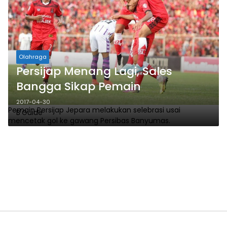
Olahraga
Persijap Menang Lagi, Sales
Bangga Sikap Pemain
2017-04-30
Pemain Persijap Jepara melakukan selebrasi usai
B'Guide
mencetak gol ke gawang Persibas Banyumas.