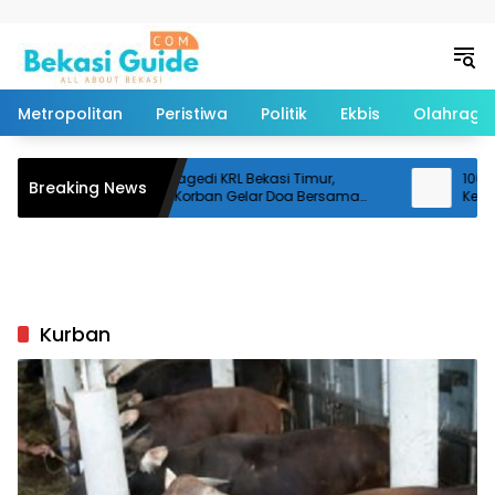
Langsung ke konten
Metropolitan
Peristiwa
Politik
Ekbis
Olahraga
100 Hari Tragedi KRL Bekasi Timur,
100 Hari
Breaking News
Keluarga Korban Gelar Doa Bersama
Keluarg
dan Tabur Bunga
Investi
Kurban