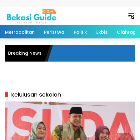
Langsung ke konten
Metropolitan
Peristiwa
Politik
Ekbis
Olahraga
i KRL Bekasi Timur,
Breaking News
an Desak Penuntasan
n Keadilan
kelulusan sekolah