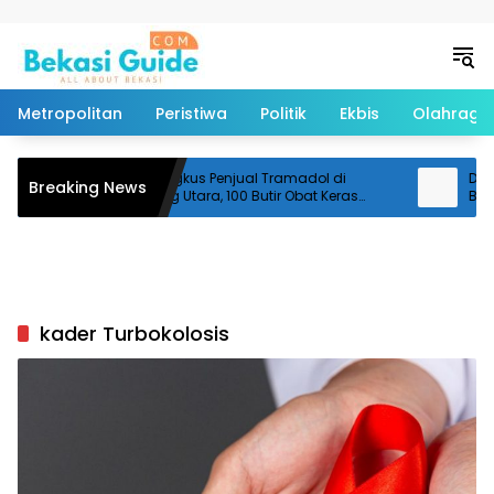
Langsung ke konten
Metropolitan
Peristiwa
Politik
Ekbis
Olahraga
Polisi Ringkus Penjual Tramadol di
Diduga
Breaking News
Cikarang Utara, 100 Butir Obat Keras
Bantar
Disita
Pemoto
kader Turbokolosis