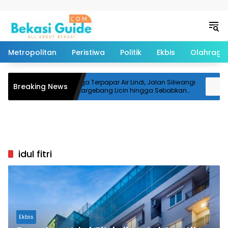
Langsung ke konten
Metropolitan
Peristiwa
Politik
Ekbis
Olahraga
i
Diduga Terpapar Air Lindi, Jalan Siliwangi
Sa
Breaking News
as
Bantargebang Licin hingga Sebabkan
Ta
Pemotor Terjatuh
idul fitri
Ekbis