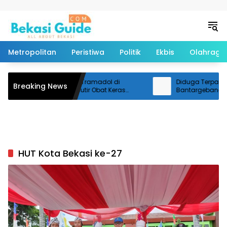
Langsung ke konten
Metropolitan
Peristiwa
Politik
Ekbis
Olahraga
Polisi Ringkus Penjual Tramadol di
Diduga Terpapar Air
Breaking News
Cikarang Utara, 100 Butir Obat Keras
Bantargebang Lici
Disita
Pemotor Terjatuh
HUT Kota Bekasi ke-27