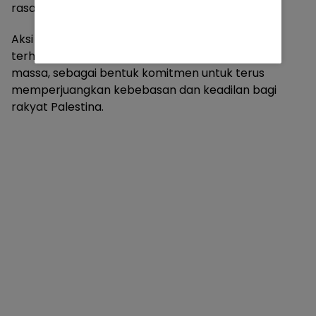
rasakan saat ini,” ungkapnya.
Aksi tersebut diwarnai dengan seruan dukungan
terhadap Palestina yang menggema di tengah
massa, sebagai bentuk komitmen untuk terus
memperjuangkan kebebasan dan keadilan bagi
rakyat Palestina.