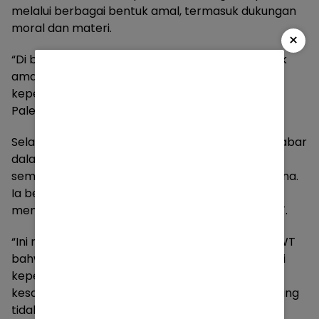
melalui berbagai bentuk amal, termasuk dukungan
moral dan materi.
×
“Di bulan yang dimuliakan ini, mari kita perbanyak
amal saleh. Salah satunya adalah menunjukkan
kepedulian kita kepada saudara-saudara di
Palestina,” jelasnya.
Selain itu, Heri mengajak masyarakat untuk bersabar
dalam menghadapi berbagai ujian kehidupan,
sembari terus mendoakan kemerdekaan Palestina.
Ia berharap kepedulian yang ditunjukkan dapat
menjadi amal yang bernilai di hadapan Allah SWT.
“Ini menjadi bukti, insya Allah, di hadapan Allah SWT
bahwa kita termasuk orang-orang yang memiliki
kepedulian. Mudah-mudahan kita diberikan
kesabaran dalam menghadapi berbagai ujian, yang
tidak sebanding dengan kenikmatan yang kita