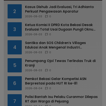
Kasus Dishub Jadi Evaluasi, Tri Adhianto
2
Perkuat Pengawasan Aparatur
2026-08-03
0
Ketua Komisi II DPRD Kota Bekasi Desak
3
Evaluasi Total Usai Dugaan Pungli Oknum
Dishub Viral
2026-08-03
0
Santika dan SOS Children’s Villages
4
Edukasi Anak Mengenal Industri
Perhotelan
2026-08-03
0
Penumpang Ojol Tewas Terlindas Truk di
5
Kranji
2026-08-03
0
Pemkot Bekasi Gelar Kompetisi ASN
6
Berprestasi pada HUT RI ke-81
2026-08-04
0
Polisi Bantah Isu Pelaku Curanmor Dilepas
7
RT dan Warga di Pejuang