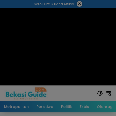
Langsung
×
Scroll Untuk Baca Artikel
ke
konten
Metropolitan
Peristiwa
Politik
Ekbis
Olahraga