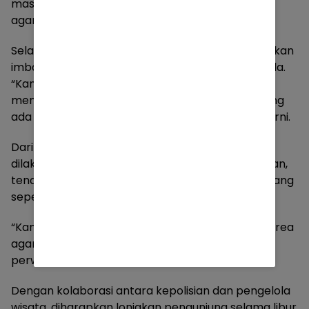
masyarakat, sehingga perlu pengawasan ekstra
agar tidak terjadi kepadatan berlebih,” jelasnya.
Selain pengamanan, petugas juga aktif memberikan
imbauan kepada pengunjung agar tetap waspada.
“Kami mengingatkan pengunjung untuk selalu
mengawasi anak-anak dan mengikuti aturan yang
ada demi keselamatan bersama,” tambah Sumarni.
Dari pihak pengelola, langkah antisipasi juga
dilakukan dengan menambah personel keamanan,
tenaga medis, serta memastikan fasilitas penunjang
seperti ambulans selalu siaga.
“Kami juga mengatur arus pengunjung di dalam area
agar tidak terjadi penumpukan di satu titik,” kata
perwakilan pengelola.
Dengan kolaborasi antara kepolisian dan pengelola
wisata, diharapkan lonjakan pengunjung selama libur