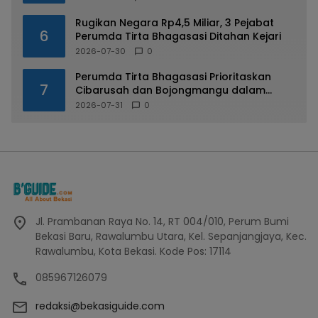
Rugikan Negara Rp4,5 Miliar, 3 Pejabat
6
Perumda Tirta Bhagasasi Ditahan Kejari
2026-07-30
0
Perumda Tirta Bhagasasi Prioritaskan
7
Cibarusah dan Bojongmangu dalam
Distribusi Air Bersih
2026-07-31
0
Jl. Prambanan Raya No. 14, RT 004/010, Perum Bumi
Bekasi Baru, Rawalumbu Utara, Kel. Sepanjangjaya, Kec.
Rawalumbu, Kota Bekasi. Kode Pos: 17114
085967126079
redaksi@bekasiguide.com