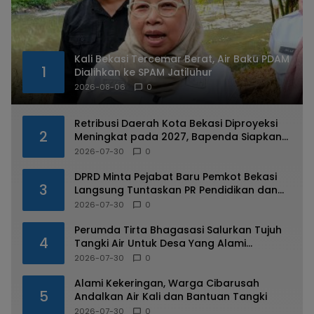
Kali Bekasi Tercemar Berat, Air Baku PDAM
1
Dialihkan ke SPAM Jatiluhur
2026-08-06
0
Retribusi Daerah Kota Bekasi Diproyeksi
2
Meningkat pada 2027, Bapenda Siapkan
Sejumlah Strategi
2026-07-30
0
DPRD Minta Pejabat Baru Pemkot Bekasi
3
Langsung Tuntaskan PR Pendidikan dan
Kesehatan
2026-07-30
0
Perumda Tirta Bhagasasi Salurkan Tujuh
4
Tangki Air Untuk Desa Yang Alami
Kekeringan di Cibarusah
2026-07-30
0
Alami Kekeringan, Warga Cibarusah
5
Andalkan Air Kali dan Bantuan Tangki
2026-07-30
0