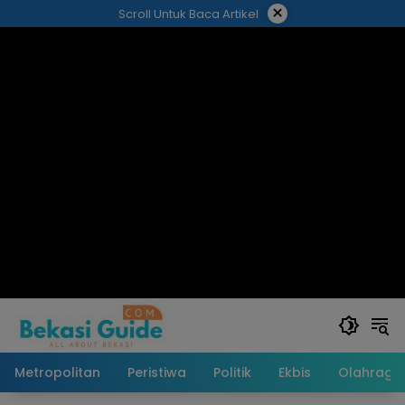
Langsung
×
Scroll Untuk Baca Artikel
ke
konten
Metropolitan
Peristiwa
Politik
Ekbis
Olahraga