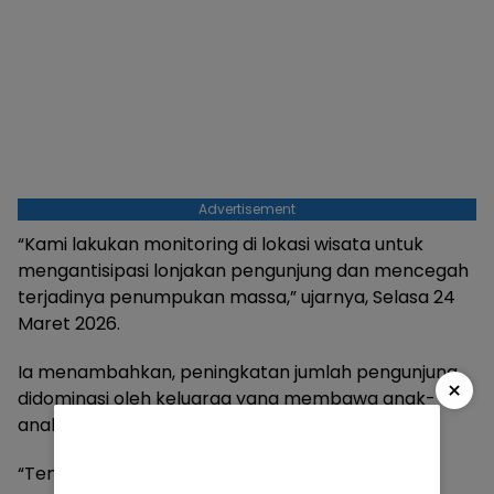
Advertisement
“Kami lakukan monitoring di lokasi wisata untuk
mengantisipasi lonjakan pengunjung dan mencegah
terjadinya penumpukan massa,” ujarnya, Selasa 24
Maret 2026.
Ia menambahkan, peningkatan jumlah pengunjung
×
didominasi oleh keluarga yang membawa anak-
anak untuk berlibur.
“Tempat wisata air menjadi pilihan utama