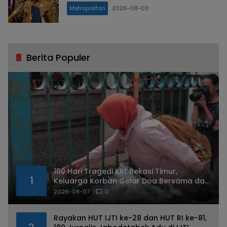
Metropolitan
2026-08-03
Berita Populer
100 Hari Tragedi KRL Bekasi Timur,
1
Keluarga Korban Gelar Doa Bersama dan
Tabur Bunga
2026-08-07
0
Rayakan HUT IJTI ke-28 dan HUT RI ke-81,