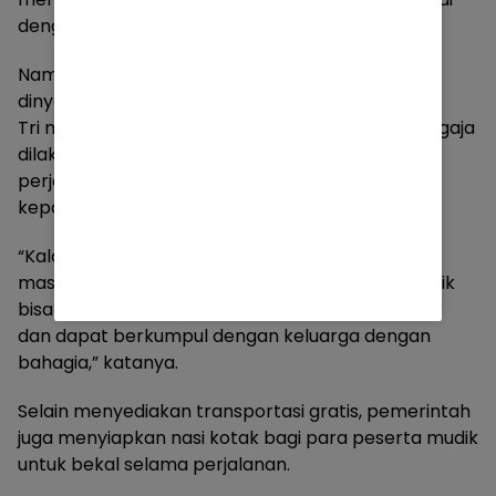
dengan hipertensi.
Namun seluruhnya dalam kondisi terkontrol dan
dinyatakan siap bertugas.
Tri menambahkan, keberangkatan pemudik sengaja
dilakukan pada H-6 sebelum Lebaran agar
perjalanan lebih nyaman dan tidak terjebak
kepadatan arus mudik puncak.
“Kalau melihat peta lalu lintas hari ini, kondisinya
masih biru atau lancar. Harapannya para pemudik
bisa sampai di daerah tujuan dalam kondisi segar
dan dapat berkumpul dengan keluarga dengan
bahagia,” katanya.
Selain menyediakan transportasi gratis, pemerintah
juga menyiapkan nasi kotak bagi para peserta mudik
untuk bekal selama perjalanan.