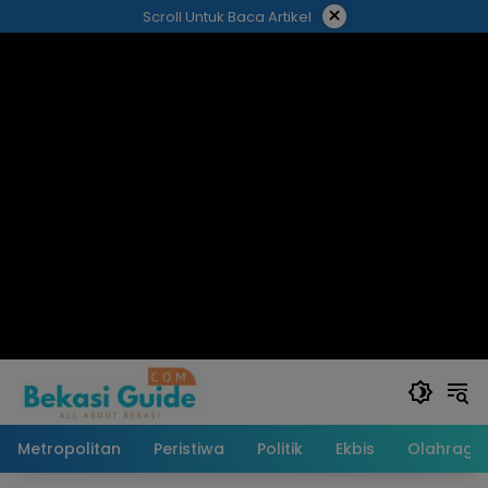
Langsung
×
Scroll Untuk Baca Artikel
ke
konten
Metropolitan
Peristiwa
Politik
Ekbis
Olahraga