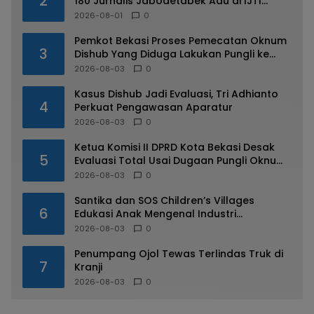
2
180 Jurnalis Jabodetabek Adu di IJTI
Jakarta Raya Cup
2026-08-01
0
Pemkot Bekasi Proses Pemecatan Oknum
3
Dishub Yang Diduga Lakukan Pungli ke
Sopir Truk
2026-08-03
0
Kasus Dishub Jadi Evaluasi, Tri Adhianto
4
Perkuat Pengawasan Aparatur
2026-08-03
0
Ketua Komisi II DPRD Kota Bekasi Desak
5
Evaluasi Total Usai Dugaan Pungli Oknum
Dishub Viral
2026-08-03
0
Santika dan SOS Children’s Villages
6
Edukasi Anak Mengenal Industri
Perhotelan
2026-08-03
0
Penumpang Ojol Tewas Terlindas Truk di
7
Kranji
2026-08-03
0