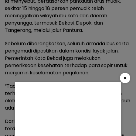
Ia menyebut, berdasarkan pantauan arus mudik,
sekitar 15 hingga 18 persen pemudik telah
meninggalkan wilayah ibu kota dan daerah
penyangga, termasuk Bekasi, Depok, dan
Tangerang, melalui jalur Pantura.
Sebelum diberangkatkan, seluruh armada bus serta
pengemudi dipastikan dalam kondisi layak jalan.
Pemerintah Kota Bekasi juga melakukan
pemeriksaan kesehatan terhadap para sopir untuk
menjamin keselamatan perjalanan.
×
“Tadi sudah dilakukan pemeriksaan kesehatan
terhadap 59 pengemudi. Setiap bus dioperasikan
oleh dua pengemudi, dan untuk perjalanan jarak jauh
ada juga pendamping,” ujarnya.
Dari hasil pemeriksaan kesehatan tersebut,
terdapat satu pengemudi yang teridentifikasi
menderita diabetes melitus serta lima pengemudi