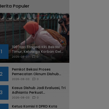
Berita Populer
100 Hari Tragedi KRL Bekasi
1
Timur, Keluarga Korban Gelar
Doa Bersama dan Tabur
2026-08-07
0
Bunga
Pemkot Bekasi Proses
2
Pemecatan Oknum Dishub
Yang Diduga Lakukan Pungli
2026-08-03
0
ke Sopir Truk
Kasus Dishub Jadi Evaluasi, Tri
3
Adhianto Perkuat
Pengawasan Aparatur
2026-08-03
0
Ketua Komisi II DPRD Kota