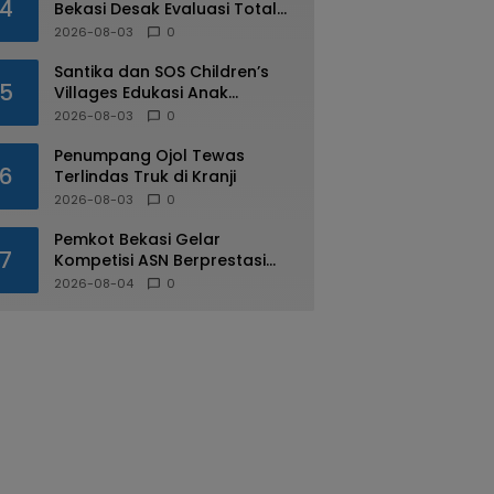
4
Bekasi Desak Evaluasi Total
Usai Dugaan Pungli Oknum
2026-08-03
0
Dishub Viral
Santika dan SOS Children’s
5
Villages Edukasi Anak
Mengenal Industri Perhotelan
2026-08-03
0
Penumpang Ojol Tewas
6
Terlindas Truk di Kranji
2026-08-03
0
Pemkot Bekasi Gelar
7
Kompetisi ASN Berprestasi
pada HUT RI ke-81
2026-08-04
0