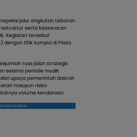
nspeksi jalur angkutan Lebaran
astruktur serta kelancaran
ik. Kegiatan tersebut
 dengan titik kumpul di Plaza
sejumlah ruas jalan strategis
an selama periode mudik
n dari upaya pemerintah daerah
cetan maupun risiko
ngkatnya volume kendaraan.
uk Melanjutkan