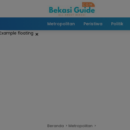
Langsung
ke
konten
Metropolitan
Peristiwa
Politik
×
Beranda
Metropolitan