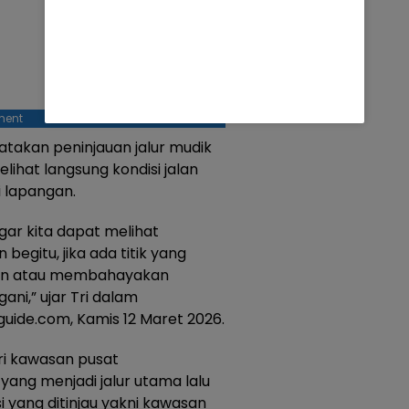
ment
gatakan peninjauan jalur mudik
ihat langsung kondisi jalan
 lapangan.
 agar kita dapat melihat
begitu, jika ada titik yang
an atau membahayakan
ani,” ujar Tri dalam
guide.com, Kamis 12 Maret 2026.
i kawasan pusat
yang menjadi jalur utama lalu
asi yang ditinjau yakni kawasan