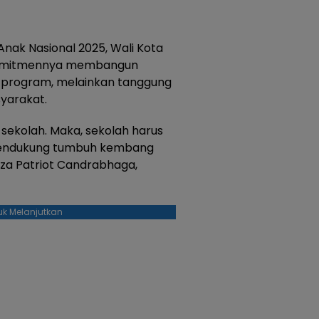
ak Nasional 2025, Wali Kota
 komitmennya membangun
 program, melainkan tanggung
yarakat.
 sekolah. Maka, sekolah harus
 mendukung tumbuh kembang
laza Patriot Candrabhaga,
uk Melanjutkan