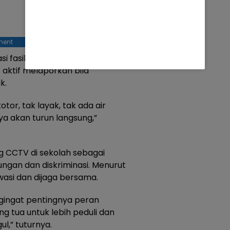
ment
 fasilitas sanitasi sekolah. Tri
aktif melaporkan bila
k.
tor, tak layak, tak ada air
ya akan turun langsung,”
 CCTV di sekolah sebagai
gan dan diskriminasi. Menurut
wasi dan dijaga bersama.
ngingat pentingnya peran
g tua untuk lebih peduli dan
l,” tuturnya.