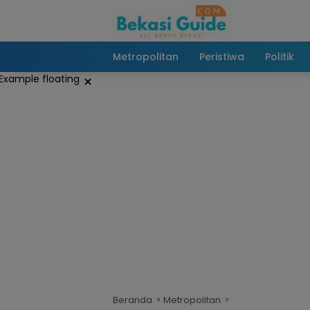
Langsung
ke
konten
Metropolitan
Peristiwa
Politik
×
Beranda
Metropolitan