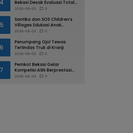
4
Bekasi Desak Evaluasi Total
Usai Dugaan Pungli Oknum
2026-08-03
0
Dishub Viral
Santika dan SOS Children’s
5
Villages Edukasi Anak
Mengenal Industri Perhotelan
2026-08-03
0
Penumpang Ojol Tewas
6
Terlindas Truk di Kranji
2026-08-03
0
Pemkot Bekasi Gelar
7
Kompetisi ASN Berprestasi
pada HUT RI ke-81
2026-08-04
0