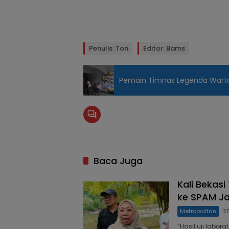
Penulis: Ton
Editor: Bams
Pemain Timnas Legenda Wart
Baca Juga
Kali Bekasi
ke SPAM Ja
Metropolitan
2
“Hasil uji labo