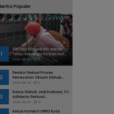
Berita Populer
100 Hari Tragedi KRL Bekasi
1
Timur, Keluarga Korban Gelar
Doa Bersama dan Tabur
2026-08-07
0
Bunga
Pemkot Bekasi Proses
2
Pemecatan Oknum Dishub
Yang Diduga Lakukan Pungli
2026-08-03
0
ke Sopir Truk
Kasus Dishub Jadi Evaluasi, Tri
3
Adhianto Perkuat
Pengawasan Aparatur
2026-08-03
0
Ketua Komisi II DPRD Kota