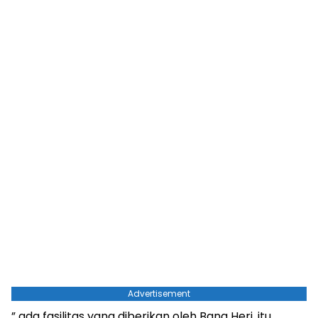
Advertisement
” ada fasilitas yang diberikan oleh Bang Heri, itu