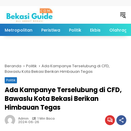
Langsung ke konten
Metropolitan
Peristiwa
Politik
Ekbis
Olahraga
Beranda
Politik
Ada Kampanye Terselubung di CFD,
Bawaslu Kota Bekasi Berikan Himbauan Tegas
Politik
Ada Kampanye Terselubung di CFD,
Bawaslu Kota Bekasi Berikan
Himbauan Tegas
Admin
1 Min Baca
2024-06-26