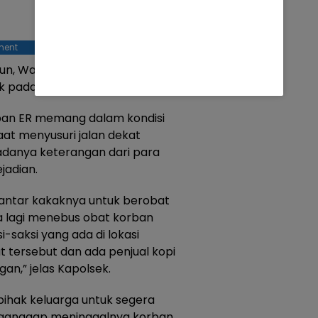
ment
hun, Warga Jakarta Timur sesuai
k pada Rabu 22 Mei 2024.
rban ER memang dalam kondisi
saat menyusuri jalan dekat
n adanya keterangan dari para
ejadian.
 antar kakaknya untuk berobat
ya lagi menebus obat korban
i-saksi yang ada di lokasi
 tersebut dan ada penjual kopi
an,” jelas Kapolsek.
 pihak keluarga untuk segera
ganggap meninggalnya korban