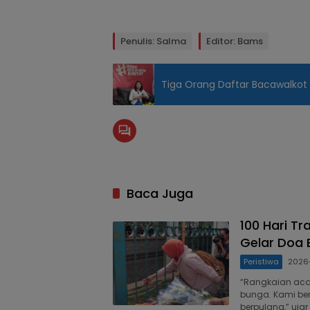
Penulis: Salma
Editor: Bams
Tiga Orang Daftar Bacawalkot 
Baca Juga
100 Hari Tr
Gelar Doa
Peristiwa
2026
“Rangkaian aca
bunga. Kami be
berpulang,” uja