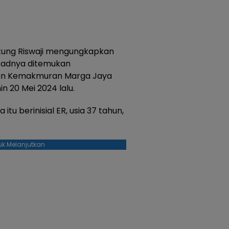
tung Riswaji mengungkapkan
sadnya ditemukan
an Kemakmuran Marga Jaya
n 20 Mei 2024 lalu.
u berinisial ER, usia 37 tahun,
uk Melanjutkan