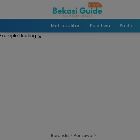
Langsung
ke
konten
Metropolitan
Peristiwa
Politik
×
Beranda
Peristiwa