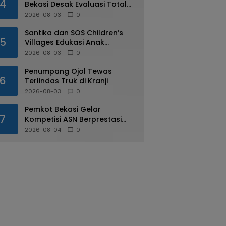
4
Bekasi Desak Evaluasi Total
Usai Dugaan Pungli Oknum
2026-08-03
0
Dishub Viral
Santika dan SOS Children’s
5
Villages Edukasi Anak
Mengenal Industri Perhotelan
2026-08-03
0
Penumpang Ojol Tewas
6
Terlindas Truk di Kranji
2026-08-03
0
Pemkot Bekasi Gelar
7
Kompetisi ASN Berprestasi
pada HUT RI ke-81
2026-08-04
0