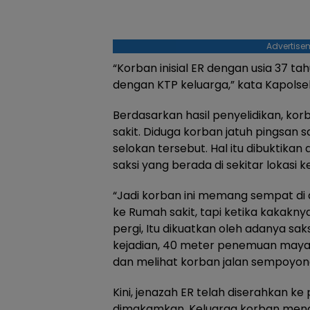
Advertise
“Korban inisial ER dengan usia 37 ta
dengan KTP keluarga,” kata Kapolse
Berdasarkan hasil penyelidikan, ko
sakit. Diduga korban jatuh pingsan 
selokan tersebut. Hal itu dibuktika
saksi yang berada di sekitar lokasi k
“Jadi korban ini memang sempat di
ke Rumah sakit, tapi ketika kakakn
pergi, Itu dikuatkan oleh adanya saks
kejadian, 40 meter penemuan mayat
dan melihat korban jalan sempoyong
Kini, jenazah ER telah diserahkan ke
dimakamkan. Keluarga korban men