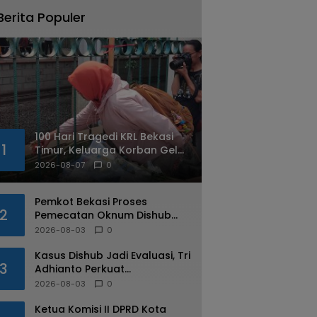
Berita Populer
100 Hari Tragedi KRL Bekasi
1
Timur, Keluarga Korban Gelar
Doa Bersama dan Tabur
2026-08-07
0
Bunga
Pemkot Bekasi Proses
2
Pemecatan Oknum Dishub
Yang Diduga Lakukan Pungli
2026-08-03
0
ke Sopir Truk
Kasus Dishub Jadi Evaluasi, Tri
3
Adhianto Perkuat
Pengawasan Aparatur
2026-08-03
0
Ketua Komisi II DPRD Kota