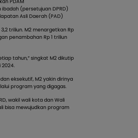
ikan PDAM
h ibadah (persetujuan DPRD)
ndapatan Asli Daerah (PAD)
 3,2 triliun. M2 menargetkan Rp
ngan penambahan Rp 1 triliun
etiap tahun,” singkat M2 dikutip
 2024.
an eksekutif, M2 yakin dirinya
alui program yang digagas.
, wakil wali kota dan Wali
ali bisa mewujudkan program