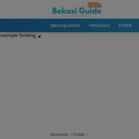
Langsung
ke
konten
Metropolitan
Peristiwa
Politik
×
Beranda
Politik