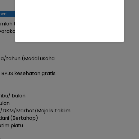
ment
ejumlah turunan program yang
yarakat.
uta/tahun (Modal usaha
 BPJS kesehatan gratis
ibu/ bulan
ulan
/DKM/Marbot/Majelis Taklim
tiani (Bertahap)
atim piatu