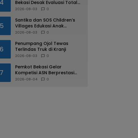
4
Bekasi Desak Evaluasi Total
Usai Dugaan Pungli Oknum
2026-08-03
0
Dishub Viral
Santika dan SOS Children’s
5
Villages Edukasi Anak
Mengenal Industri Perhotelan
2026-08-03
0
Penumpang Ojol Tewas
6
Terlindas Truk di Kranji
2026-08-03
0
Pemkot Bekasi Gelar
7
Kompetisi ASN Berprestasi
pada HUT RI ke-81
2026-08-04
0