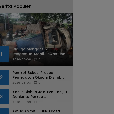
Berita Populer
Diduga Mengantuk,
1
Pengemudi Mobil Tewas Usai
Tabrak Pohon di Jatiasih
2026-08-08
0
Pemkot Bekasi Proses
2
Pemecatan Oknum Dishub
Yang Diduga Lakukan Pungli
2026-08-03
0
ke Sopir Truk
Kasus Dishub Jadi Evaluasi, Tri
3
Adhianto Perkuat
Pengawasan Aparatur
2026-08-03
0
Ketua Komisi II DPRD Kota