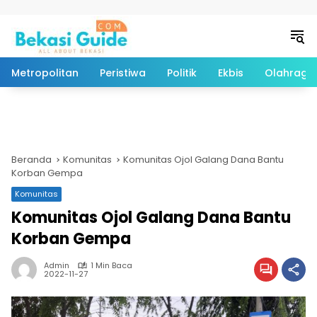
Langsung ke konten
Metropolitan
Peristiwa
Politik
Ekbis
Olahraga
Beranda
Komunitas
Komunitas Ojol Galang Dana Bantu
Korban Gempa
Komunitas
Komunitas Ojol Galang Dana Bantu
Korban Gempa
Admin
1 Min Baca
2022-11-27