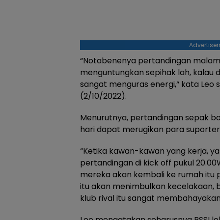
Advertise
“Notabenenya pertandingan malam h
menguntungkan sepihak lah, kalau 
sangat menguras energi,“ kata Leo 
(2/10/2022).
Menurutnya, pertandingan sepak bo
hari dapat merugikan para suporter
“Ketika kawan-kawan yang kerja, ya
pertandingan di kick off pukul 20.00
mereka akan kembali ke rumah itu pa
itu akan menimbulkan kecelakaan,
klub rival itu sangat membahayakan,”
Leo mengatakan seharusnya PSSI le