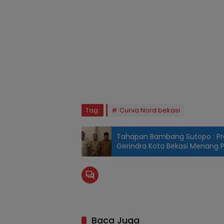
Tag:
Curva Nord bekasi
Tahapan Bambang Sutopo : Pr
Gerindra Kota Bekasi Menang P
Baca Juga