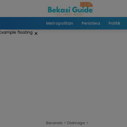
Langsung
ke
konten
Metropolitan
Peristiwa
Politik
×
Beranda
Olahraga