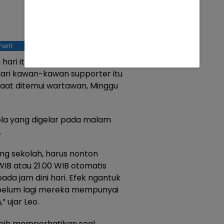
ment
ari itu hanya untuk
dari kawan-kawan supporter itu
saat ditemui wartawan, Minggu
la yang digelar pada malam
.
ng sekolah, harus nonton
WIB atau 21.00 WIB otomatis
da jam dini hari. Efek ngantuk
 belum lagi mereka mempunyai
 ujar Leo.
bih memperhatikan soal