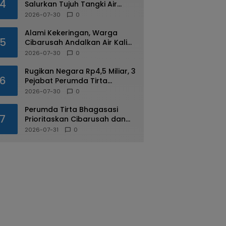
4
Salurkan Tujuh Tangki Air
Untuk Desa Yang Alami
2026-07-30
0
Kekeringan di Cibarusah
Alami Kekeringan, Warga
5
Cibarusah Andalkan Air Kali
dan Bantuan Tangki
2026-07-30
0
Rugikan Negara Rp4,5 Miliar, 3
6
Pejabat Perumda Tirta
Bhagasasi Ditahan Kejari
2026-07-30
0
Perumda Tirta Bhagasasi
7
Prioritaskan Cibarusah dan
Bojongmangu dalam
2026-07-31
0
Distribusi Air Bersih