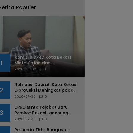
Berita Populer
Komisi II DPRD Kota Bekasi
1
Minta Kajian dan
Kesepakatan Organda
2026-08-06
0
Sebelum Koridor 3
TransBeken Beroperasi
Retribusi Daerah Kota Bekasi
2
Diproyeksi Meningkat pada
2027, Bapenda Siapkan
2026-07-30
0
Sejumlah Strategi
DPRD Minta Pejabat Baru
3
Pemkot Bekasi Langsung
Tuntaskan PR Pendidikan dan
2026-07-30
0
Kesehatan
Perumda Tirta Bhagasasi