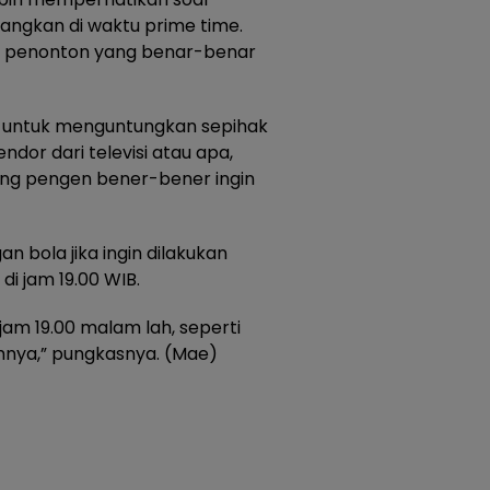
angkan di waktu prime time.
an penonton yang benar-benar
a untuk menguntungkan sepihak
dor dari televisi atau apa,
ang pengen bener-bener ingin
n bola jika ingin dilakukan
di jam 19.00 WIB.
jam 19.00 malam lah, seperti
mnya,” pungkasnya. (Mae)