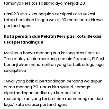
tamunya Persitas Tasikmalaya menjadi 2:0.
Hasil 2:0 untuk keunggulan Persipasi Kota Bekasi
tetap bertahan hingga waktu 90 menit berakhirnya
pertandingan.
Kata pemain dan Pelatih Persipasi Kota Bekasi
usai pertandingan
Meskipun hanya menang dua kosong atas Persitas
Tasikmalaya, salah seorang pemain Persipasi, El Burji
berjanji akan menampilkan yang terbaik di laga laga
selanjutnya.
“Awal yang baik di pertandingan perdana walaupun
cuma menang 2:0. Harus kita syukuri, semoga
dipertandingan berikutnya kembali bisa
menampilkan yang terbaik dan memenangkan tiap
laga,” kata dia usai pertandingan.