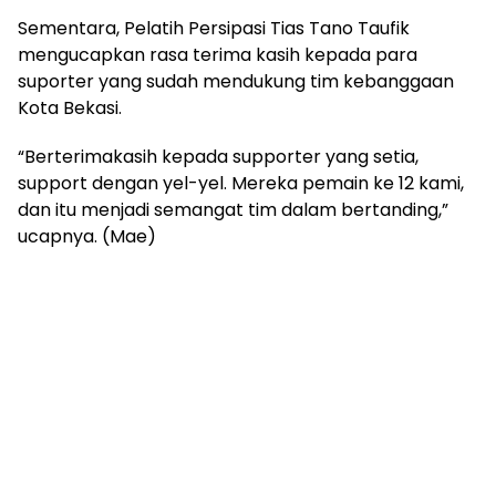
Sementara, Pelatih Persipasi Tias Tano Taufik
mengucapkan rasa terima kasih kepada para
suporter yang sudah mendukung tim kebanggaan
Kota Bekasi.
“Berterimakasih kepada supporter yang setia,
support dengan yel-yel. Mereka pemain ke 12 kami,
dan itu menjadi semangat tim dalam bertanding,”
ucapnya. (Mae)