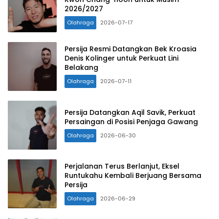
2026/2027
Olahraga
2026-07-17
Persija Resmi Datangkan Bek Kroasia
Denis Kolinger untuk Perkuat Lini
Belakang
Olahraga
2026-07-11
Persija Datangkan Aqil Savik, Perkuat
Persaingan di Posisi Penjaga Gawang
Olahraga
2026-06-30
Perjalanan Terus Berlanjut, Eksel
Runtukahu Kembali Berjuang Bersama
Persija
Olahraga
2026-06-29