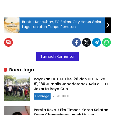
Buntut Kericuhan, FC Bekasi City Harus Gelar
Laga Lanjutan Tanpa Penoton
Tambah Komentar
Baca Juga
Rayakan HUT IJTI ke-28 dan HUT RI ke-
81, 180 Jurnalis Jabodetabek Adu di IJTI
Jakarta Raya Cup
Olahraga
2026-08-01
Persija Rekrut Eks Timnas Korea Selatan
Kwon Chang-hoon untuk Musim