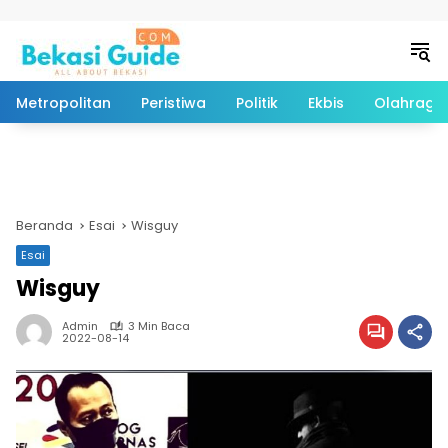
Langsung ke konten
Metropolitan
Peristiwa
Politik
Ekbis
Olahraga
Beranda
Esai
Wisguy
Esai
Wisguy
Admin
3 Min Baca
2022-08-14