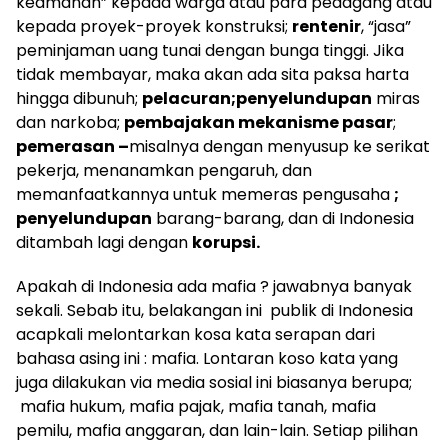
keamanan” kepada warga atau para pedagang atau
kepada proyek-proyek konstruksi;
rentenir
, “jasa”
peminjaman uang tunai dengan bunga tinggi. Jika
tidak membayar, maka akan ada sita paksa harta
hingga dibunuh;
pelacuran;penyelundupan
miras
dan narkoba;
pembajakan mekanisme pasar
;
pemerasan –
misalnya dengan menyusup ke serikat
pekerja, menanamkan pengaruh, dan
memanfaatkannya untuk memeras pengusaha
;
penyelundupan
barang-barang, dan di Indonesia
ditambah lagi dengan
korupsi.
Apakah di Indonesia ada mafia ? jawabnya banyak
sekali. Sebab itu, belakangan ini publik di Indonesia
acapkali melontarkan kosa kata serapan dari
bahasa asing ini : mafia. Lontaran koso kata yang
juga dilakukan via media sosial ini biasanya berupa;
mafia hukum, mafia pajak, mafia tanah, mafia
pemilu, mafia anggaran, dan lain-lain. Setiap pilihan