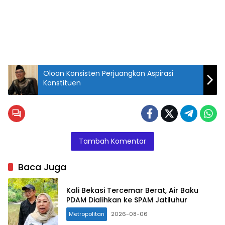
Oloan Konsisten Perjuangkan Aspirasi
Konstituen
Caption : Area
Stadion
Patriot
Candrabhaga.
Tambah Komentar
(Poto:
Istimewa)
Baca Juga
Kali Bekasi Tercemar Berat, Air Baku
PDAM Dialihkan ke SPAM Jatiluhur
Metropolitan
2026-08-06