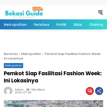
Langsung ke konten
Metropolitan
Peristiwa
Politik
Ekbis
Olahraga
Beranda
Metropolitan
Pemkot Siap Fasilitasi Fashion Week:
Ini Lokasinya
Metropolitan
Pemkot Siap Fasilitasi Fashion Week:
Ini Lokasinya
Admin
1 Min Baca
2022-07-29