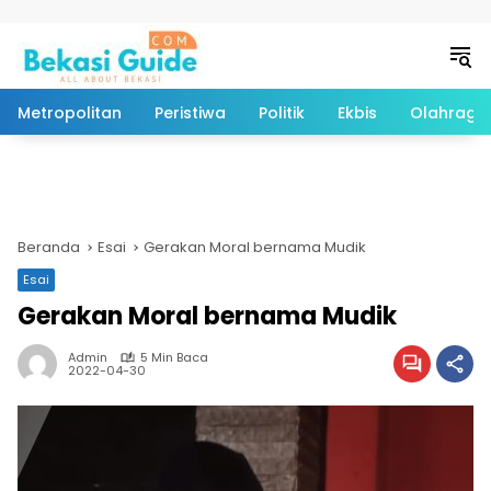
Langsung ke konten
Metropolitan
Peristiwa
Politik
Ekbis
Olahraga
Beranda
Esai
Gerakan Moral bernama Mudik
Esai
Gerakan Moral bernama Mudik
Admin
5 Min Baca
2022-04-30