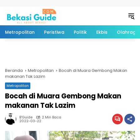
Langsung ke konten
Metropolitan
Peristiwa
Politik
Ekbis
Olahraga
Beranda
Metropolitan
Bocah di Muara Gembong Makan
makanan Tak Lazim
Metropolitan
Bocah di Muara Gembong Makan
makanan Tak Lazim
B'Guide
2 Min Baca
2022-03-22