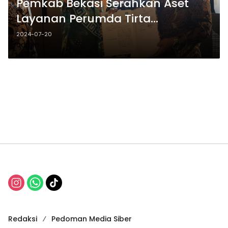
Pemkab Bekasi Serahkan Aset
Layanan Perumda Tirta
Bhagasasi ke Pemkot Bekasi
2024-07-20
admin
Redaksi
Pedoman Media Siber