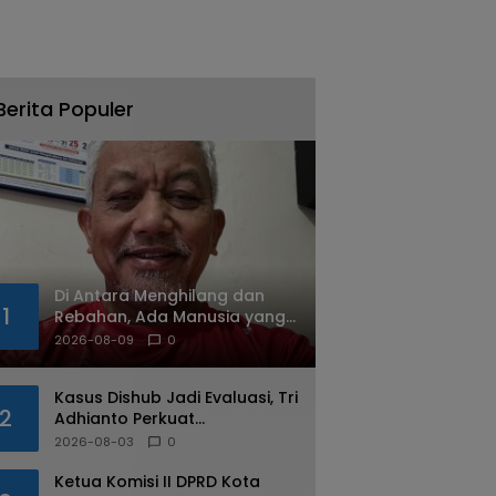
Berita Populer
Di Antara Menghilang dan
1
Rebahan, Ada Manusia yang
Tetap Berjalan
2026-08-09
0
Kasus Dishub Jadi Evaluasi, Tri
2
Adhianto Perkuat
Pengawasan Aparatur
2026-08-03
0
Ketua Komisi II DPRD Kota