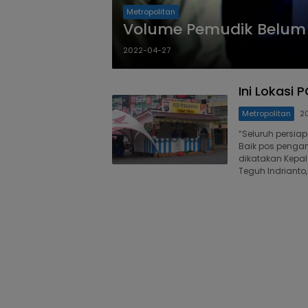
Metropolitan
Volume Pemudik Belum B
2022-04-27
Ini Lokasi
Metropolitan
2
“Seluruh persia
Baik pos penga
dikatakan Kepal
Teguh Indrianto,