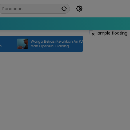
×
Warga Bekasi Keluhkan Air PDAM Keruh
Truk Tergu
dan Dipenuhi Cacing
Kedunggede
Terdamp