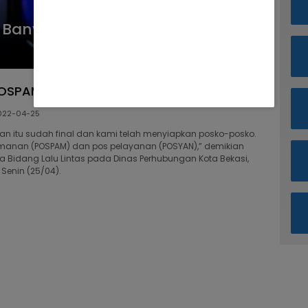
anyak Melintas Jalan Arteri
 POSPAM POSYAN dan Rambu Penunjuk Jalan
022-04-25
pan itu sudah final dan kami telah menyiapkan posko-posko.
manan (POSPAM) dan pos pelayanan (POSYAN),” demikian
a Bidang Lalu Lintas pada Dinas Perhubungan Kota Bekasi,
 Senin (25/04).