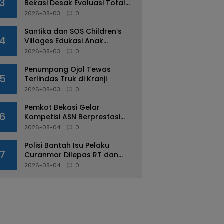
3
Bekasi Desak Evaluasi Total
Usai Dugaan Pungli Oknum
2026-08-03
0
Dishub Viral
Santika dan SOS Children’s
4
Villages Edukasi Anak
Mengenal Industri Perhotelan
2026-08-03
0
Penumpang Ojol Tewas
5
Terlindas Truk di Kranji
2026-08-03
0
Pemkot Bekasi Gelar
6
Kompetisi ASN Berprestasi
pada HUT RI ke-81
2026-08-04
0
Polisi Bantah Isu Pelaku
7
Curanmor Dilepas RT dan
Warga di Pejuang
2026-08-04
0