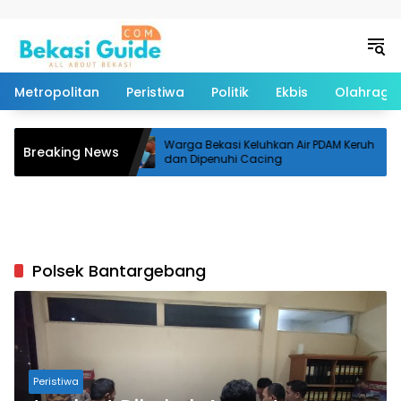
Langsung ke konten
Metropolitan
Peristiwa
Politik
Ekbis
Olahraga
si Timur,
Warga Bekasi Keluhkan Air PDAM Keruh
Breaking News
Penuntasan
dan Dipenuhi Cacing
n
Polsek Bantargebang
Peristiwa