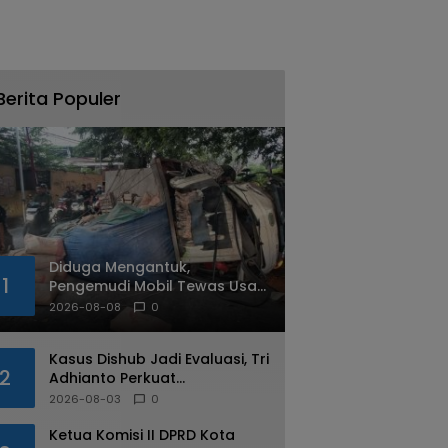
Berita Populer
Diduga Mengantuk,
1
Pengemudi Mobil Tewas Usai
Tabrak Pohon di Jatiasih
2026-08-08
0
Kasus Dishub Jadi Evaluasi, Tri
2
Adhianto Perkuat
Pengawasan Aparatur
2026-08-03
0
Ketua Komisi II DPRD Kota