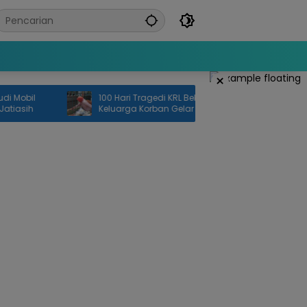
×
il
100 Hari Tragedi KRL Bekasi Timur,
100 
ih
Keluarga Korban Gelar Doa Bersama
Kel
dan Tabur Bunga
Inv