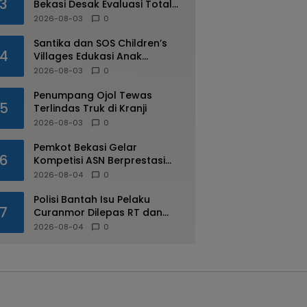
3
Bekasi Desak Evaluasi Total
Usai Dugaan Pungli Oknum
2026-08-03
0
Dishub Viral
Santika dan SOS Children’s
4
Villages Edukasi Anak
Mengenal Industri Perhotelan
2026-08-03
0
Penumpang Ojol Tewas
5
Terlindas Truk di Kranji
2026-08-03
0
Pemkot Bekasi Gelar
6
Kompetisi ASN Berprestasi
pada HUT RI ke-81
2026-08-04
0
Polisi Bantah Isu Pelaku
7
Curanmor Dilepas RT dan
Warga di Pejuang
2026-08-04
0