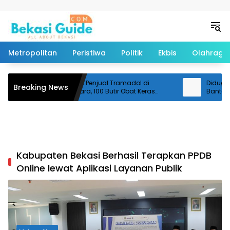
Langsung ke konten
Metropolitan
Peristiwa
Politik
Ekbis
Olahraga
Polisi Ringkus Penjual Tramadol di
Diduga Te
Breaking News
Cikarang Utara, 100 Butir Obat Keras
Bantarge
Disita
Pemotor 
Kabupaten Bekasi Berhasil Terapkan PPDB
Online lewat Aplikasi Layanan Publik