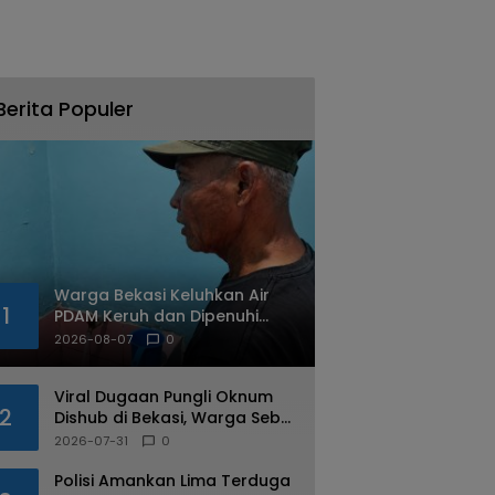
Berita Populer
Warga Bekasi Keluhkan Air
1
PDAM Keruh dan Dipenuhi
Cacing
2026-08-07
0
Viral Dugaan Pungli Oknum
2
Dishub di Bekasi, Warga Sebut
Praktik Diduga Sudah
2026-07-31
0
Berulang
Polisi Amankan Lima Terduga