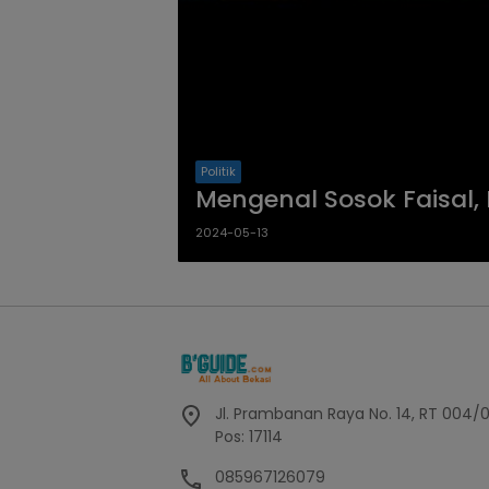
Politik
Mengenal Sosok Faisal, 
2024-05-13
Jl. Prambanan Raya No. 14, RT 004/
Pos: 17114
085967126079