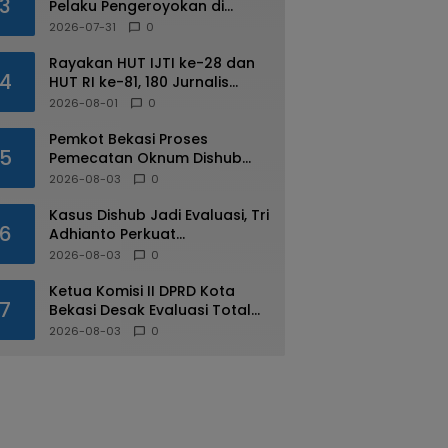
3
Pelaku Pengeroyokan di
Kalimalang
2026-07-31
0
Rayakan HUT IJTI ke-28 dan
4
HUT RI ke-81, 180 Jurnalis
Jabodetabek Adu di IJTI
2026-08-01
0
Jakarta Raya Cup
Pemkot Bekasi Proses
5
Pemecatan Oknum Dishub
Yang Diduga Lakukan Pungli
2026-08-03
0
ke Sopir Truk
Kasus Dishub Jadi Evaluasi, Tri
6
Adhianto Perkuat
Pengawasan Aparatur
2026-08-03
0
Ketua Komisi II DPRD Kota
7
Bekasi Desak Evaluasi Total
Usai Dugaan Pungli Oknum
2026-08-03
0
Dishub Viral