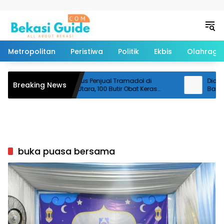
Langsung ke konten
Metropolitan
Peristiwa
Politik
Ekbis
Olahraga
Polisi Ringkus Penjual Tramadol di
Diduga Te
Breaking News
Cikarang Utara, 100 Butir Obat Keras
Bantarg
Disita
Pemotor 
buka puasa bersama