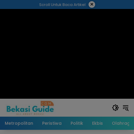
Langsung
×
Scroll Untuk Baca Artikel
ke
konten
Metropolitan
Peristiwa
Politik
Ekbis
Olahraga