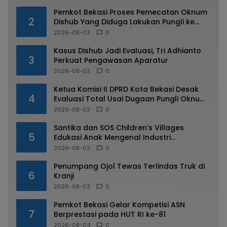
Pemkot Bekasi Proses Pemecatan Oknum
2
Dishub Yang Diduga Lakukan Pungli ke
Sopir Truk
2026-08-03
0
Kasus Dishub Jadi Evaluasi, Tri Adhianto
3
Perkuat Pengawasan Aparatur
2026-08-03
0
Ketua Komisi II DPRD Kota Bekasi Desak
4
Evaluasi Total Usai Dugaan Pungli Oknum
Dishub Viral
2026-08-03
0
Santika dan SOS Children’s Villages
5
Edukasi Anak Mengenal Industri
Perhotelan
2026-08-03
0
Penumpang Ojol Tewas Terlindas Truk di
6
Kranji
2026-08-03
0
Pemkot Bekasi Gelar Kompetisi ASN
7
Berprestasi pada HUT RI ke-81
2026-08-04
0