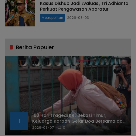
Kasus Dishub Jadi Evaluasi, Tri Adhianto
Perkuat Pengawasan Aparatur
Metropolitan
2026-08-03
Berita Populer
100 Hari Tragedi KRL Bekasi Timur,
1
Keluarga Korban Gelar Doa Bersama dan
Tabur Bunga
2026-08-07
0