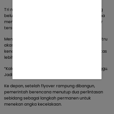
Tri menjelaskan, penutupan perlintasan sebidang
belum dapat dilakukan dalam waktu dekat karena
mempertimbangkan kepadatan lalu lintas di jalur
tersebut.
Menurutnya, jika perlintasan langsung ditutup, justru
akan berdampak pada terganggunya arus
kendaraan di jalan nasional yang memiliki kapasitas
lebih besar.
“Kalau itu ditutup, nanti jalan nasionalnya terganggu.
Jadi memang ini pilihan yang sulit,” katanya.
Ke depan, setelah flyover rampung dibangun,
pemerintah berencana menutup dua perlintasan
sebidang sebagai langkah permanen untuk
menekan angka kecelakaan.