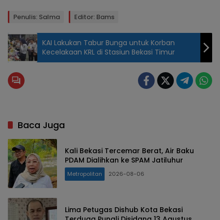
Penulis: Salma
Editor: Bams
KAI Lakukan Tabur Bunga untuk Korban
Kecelakaan KRL di Stasiun Bekasi Timur
Baca Juga
Kali Bekasi Tercemar Berat, Air Baku
PDAM Dialihkan ke SPAM Jatiluhur
Metropolitan
2026-08-06
Lima Petugas Dishub Kota Bekasi
Terduga Pungli Disidang 13 Agustus