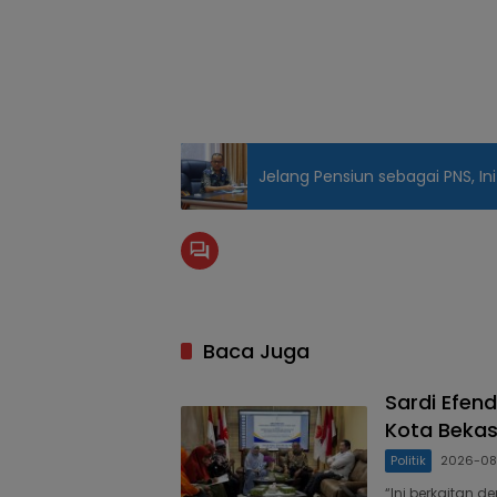
Jelang Pensiun sebagai PNS, In
Baca Juga
Sardi Efen
Kota Bekas
Politik
2026-0
“Ini berkaitan 