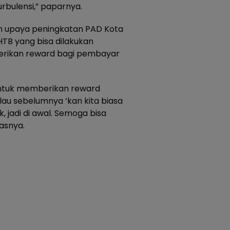
rbulensi,” paparnya.
pun upaya peningkatan PAD Kota
HTB yang bisa dilakukan
erikan reward bagi pembayar
ntuk memberikan reward
u sebelumnya ‘kan kita biasa
lik, jadi di awal. Semoga bisa
asnya.