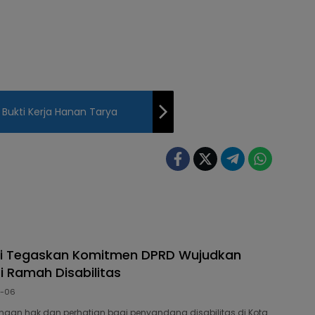
i Bukti Kerja Hanan Tarya
di Tegaskan Komitmen DPRD Wujudkan
i Ramah Disabilitas
8-06
dengan hak dan perhatian bagi penyandang disabilitas di Kota