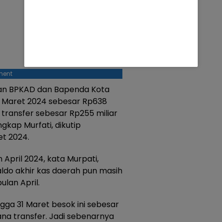
ment
ngan BPKAD dan Bapenda Kota
21 Maret 2024 sebesar Rp638
a transfer sebesar Rp255 miliar
gkap Murfati, dikutip
et 2024.
 April 2024, kata Murpati,
aldo akhir kas daerah pun masih
lan April.
gga 31 Maret besok ini sebesar
ana transfer. Jadi sebenarnya