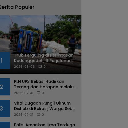
Berita Populer
Truk Terguling di Perlintasan
1
Kedunggedeh, 11 Perjalanan
Kereta Api Terdampak
2026-08-06
0
PLN UP3 Bekasi Hadirkan
2
Terang dan Harapan melalui
Program Light Up The Dream
2026-07-31
0
bagi Warga Margahayu
Viral Dugaan Pungli Oknum
3
Dishub di Bekasi, Warga Sebut
Praktik Diduga Sudah
2026-07-31
0
Berulang
Polisi Amankan Lima Terduga