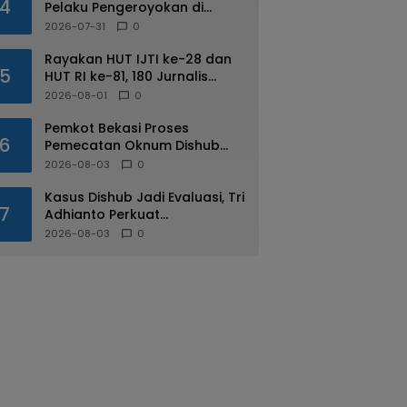
4
Pelaku Pengeroyokan di
Kalimalang
2026-07-31
0
Rayakan HUT IJTI ke-28 dan
5
HUT RI ke-81, 180 Jurnalis
Jabodetabek Adu di IJTI
2026-08-01
0
Jakarta Raya Cup
Pemkot Bekasi Proses
6
Pemecatan Oknum Dishub
Yang Diduga Lakukan Pungli
2026-08-03
0
ke Sopir Truk
Kasus Dishub Jadi Evaluasi, Tri
7
Adhianto Perkuat
Pengawasan Aparatur
2026-08-03
0