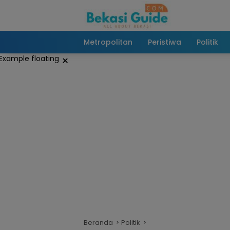
Langsung
ke
konten
Metropolitan
Peristiwa
Politik
×
Beranda
Politik