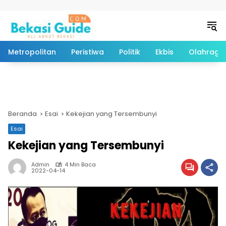
Langsung ke konten
Metropolitan
Peristiwa
Politik
Ekbis
Olahraga
Beranda
Esai
Kekejian yang Tersembunyi
Esai
Kekejian yang Tersembunyi
Admin
4 Min Baca
2022-04-14