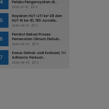
4
Pelaku Pengeroyokan di
Kalimalang
2026-07-31
0
Rayakan HUT IJTI ke-28 dan
5
HUT RI ke-81, 180 Jurnalis
Jabodetabek Adu di IJTI
2026-08-01
0
Jakarta Raya Cup
Pemkot Bekasi Proses
6
Pemecatan Oknum Dishub
Yang Diduga Lakukan Pungli
2026-08-03
0
ke Sopir Truk
Kasus Dishub Jadi Evaluasi, Tri
7
Adhianto Perkuat
Pengawasan Aparatur
2026-08-03
0