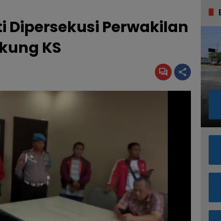
i Dipersekusi Perwakilan
kung KS