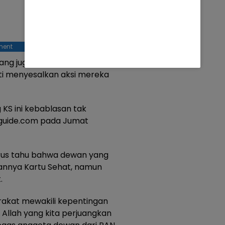
ment
ang juga Wakil Ketua Komisi IV
nti menyesalkan aksi mereka
KS ini kebablasan tak
iguide.com pada Jumat
arus tahu bahwa dewan yang
nnya Kartu Sehat, namun
.
akat mewakili kepentingan
a Allah yang kita perjuangkan