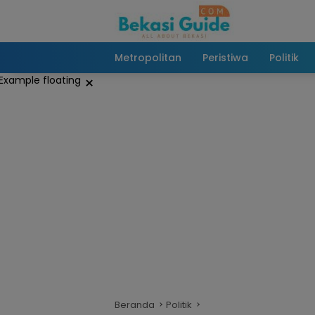
Langsung
ke
konten
Metropolitan
Peristiwa
Politik
×
Beranda
Politik