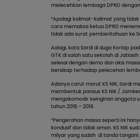
melecehkan lembaga DPRD dengan 
“Apalagi kalimat-kalimat yang tida
cara memaksa ketua DPRD menemui
tidak ada surat pemberitahuan ke 
Aalagi, kata Sardi di duga Korlap p
GTK di salah satu sekolah di Jatiasih
selesai dengan demo dan aksi mass
bersikap terhadap pelecehan lemba
Adanya carut marut KS NIK, Sardi 
membentuk pansus KS NIK / Jamkesda
mengakomodir keinginan anggota un
tahun 2018 – 2019.
“Pengerahan massa seperti ini han
kondusif dan tidak aman. KS NIK s
milyar yang sudah di tanda tangan