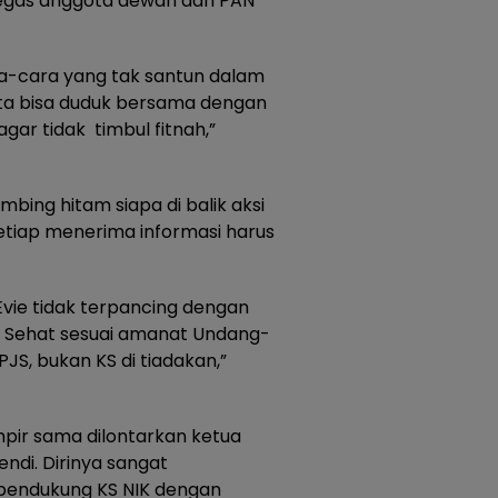
egas anggota dewan dari PAN
a-cara yang tak santun dalam
ita bisa duduk bersama dengan
gar tidak timbul fitnah,”
ambing hitam siapa di balik aksi
setiap menerima informasi harus
vie tidak terpancing dengan
u Sehat sesuai amanat Undang-
JS, bukan KS di tiadakan,”
pir sama dilontarkan ketua
endi. Dirinya sangat
pendukung KS NIK dengan