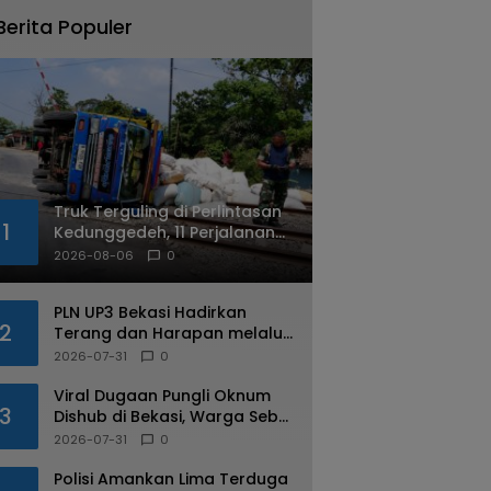
Berita Populer
Truk Terguling di Perlintasan
1
Kedunggedeh, 11 Perjalanan
Kereta Api Terdampak
2026-08-06
0
PLN UP3 Bekasi Hadirkan
2
Terang dan Harapan melalui
Program Light Up The Dream
2026-07-31
0
bagi Warga Margahayu
Viral Dugaan Pungli Oknum
3
Dishub di Bekasi, Warga Sebut
Praktik Diduga Sudah
2026-07-31
0
Berulang
Polisi Amankan Lima Terduga