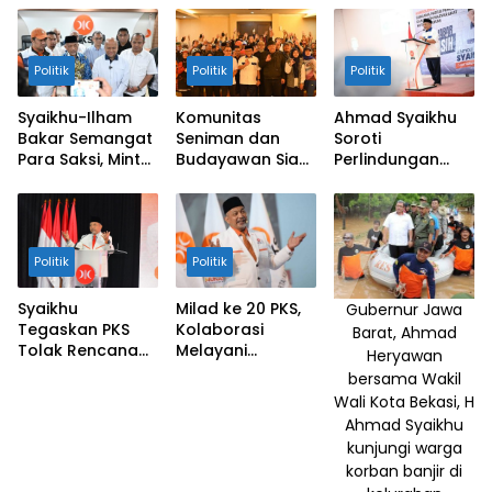
Syaikhu
kunjungi
pengolahan
Politik
Politik
Politik
tahu bulat
olahan
Syaikhu-Ilham
Komunitas
Ahmad Syaikhu
Kang Dodi
Bakar Semangat
Seniman dan
Soroti
Para Saksi, Minta
Budayawan Siap
Perlindungan
di Ciamis,
Kawal Terus
Terbangkan
Hukum Bagi
Rabu
Suara ASIH
Jawa Barat
Tenaga Pendidik
(28/03).
Bersama
Pasangan ASIH
Politik
Politik
Syaikhu
Milad ke 20 PKS,
Gubernur Jawa
Tegaskan PKS
Kolaborasi
Barat, Ahmad
Tolak Rencana
Melayani
Heryawan
Kenaikan BBM
Indonesia
bersama Wakil
Wali Kota Bekasi, H
Ahmad Syaikhu
kunjungi warga
korban banjir di