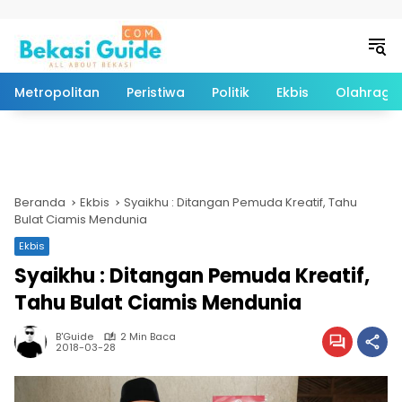
Langsung ke konten
Metropolitan
Peristiwa
Politik
Ekbis
Olahraga
Beranda
Ekbis
Syaikhu : Ditangan Pemuda Kreatif, Tahu
Bulat Ciamis Mendunia
Ekbis
Syaikhu : Ditangan Pemuda Kreatif,
Tahu Bulat Ciamis Mendunia
B'Guide
2 Min Baca
2018-03-28