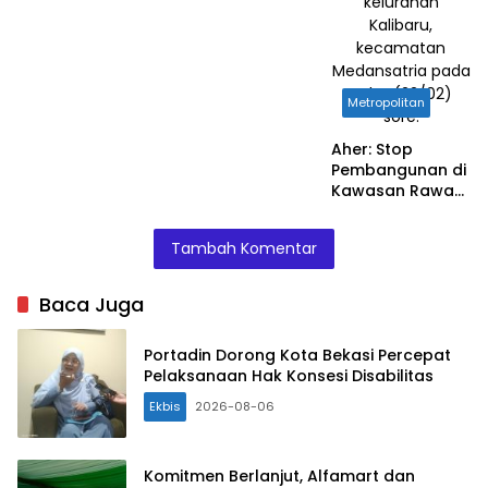
kelurahan
Kalibaru,
kecamatan
Medansatria pada
Rabu (22/02)
Metropolitan
sore.
Aher: Stop
Pembangunan di
Kawasan Rawan
Banjir
Tambah Komentar
Baca Juga
Portadin Dorong Kota Bekasi Percepat
Pelaksanaan Hak Konsesi Disabilitas
Ekbis
2026-08-06
Komitmen Berlanjut, Alfamart dan